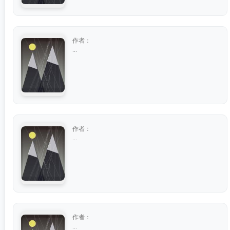
作者：
...
作者：
...
作者：
...