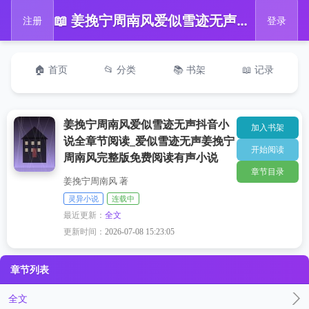
📖 姜挽宁周南风爱似雪迹无声抖音小说全章节阅读_爱似雪迹无声姜挽宁周南风完整版免费阅读有声小说
注册
登录
🏠 首页
📂 分类
📚 书架
📖 记录
姜挽宁周南风爱似雪迹无声抖音小
加入书架
说全章节阅读_爱似雪迹无声姜挽宁
开始阅读
周南风完整版免费阅读有声小说
章节目录
姜挽宁周南风 著
灵异小说
连载中
最近更新：
全文
更新时间：
2026-07-08 15:23:05
章节列表
全文