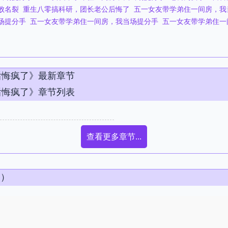
败名裂
重生八零搞科研，团长老公后悔了
五一女友带学弟住一间房，我
场提分手
五一女友带学弟住一间房，我当场提分手
五一女友带学弟住一
后悔疯了》最新章节
后悔疯了》章节列表
查看更多章节...
条）