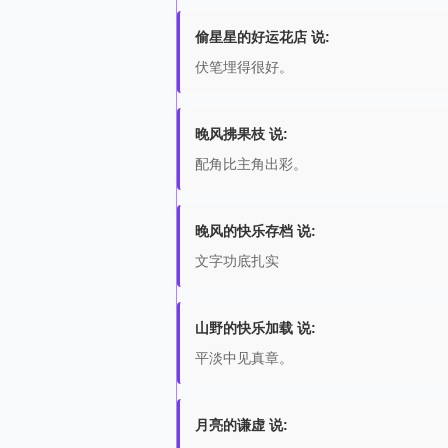
偷星星的好运花店 说:
伏笔埋得很好。
晚风拂果枝 说:
配角比主角出彩。
晚风的快乐存档 说:
文字功底扎实
山野的快乐加载 说:
平淡中见真章。
月亮的谦虚 说: