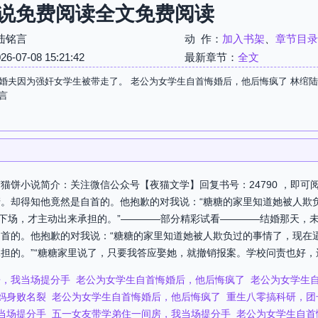
说免费阅读全文免费阅读
陆铭言
动 作：
加入书架
、
章节目录
07-08 15:21:42
最新章节：
全文
婚夫因为强奸女学生被带走了。 老公为女学生自首悔婚后，他后悔疯了 林绾陆
言
猫饼小说简介：关注微信公众号【夜猫文学】回复书号：24790 ，即可
。却得知他竟然是自首的。他抱歉的对我说：“糖糖的家里知道她被人欺
的下场，才主动出来承担的。”————部分精彩试看————结婚那天，
首的。他抱歉的对我说：“糖糖的家里知道她被人欺负过的事情了，现在逼
担的。”“糖糖家里说了，只要我答应娶她，就撤销报案。学校问责也好，还
房，我当场提分手
老公为女学生自首悔婚后，他后悔疯了
老公为女学生
妈身败名裂
老公为女学生自首悔婚后，他后悔疯了
重生八零搞科研，团
当场提分手
五一女友带学弟住一间房，我当场提分手
老公为女学生自首