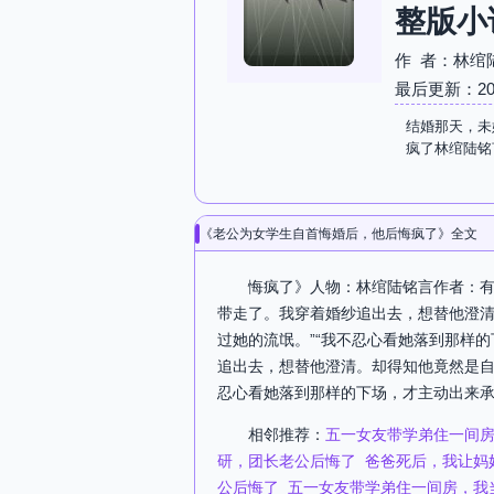
整版小
作 者：林绾
最后更新：2026-
结婚那天，未
疯了林绾陆铭
《老公为女学生自首悔婚后，他后悔疯了》全文
悔疯了》人物：林绾陆铭言作者：有
带走了。我穿着婚纱追出去，想替他澄清
过她的流氓。”“我不忍心看她落到那样
追出去，想替他澄清。却得知他竟然是自
忍心看她落到那样的下场，才主动出来承
相邻推荐：
五一女友带学弟住一间
研，团长老公后悔了
爸爸死后，我让妈
公后悔了
五一女友带学弟住一间房，我