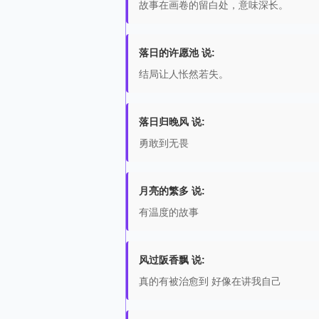
故事在画卷的留白处，意味深长。
落日的许愿池 说:
结局让人怅然若失。
落日归晚风 说:
勇敢到无畏
月亮的繁多 说:
有温度的故事
风过阪香飘 说:
真的有被治愈到 好像在讲我自己