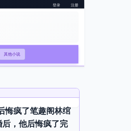
登录
注册
其他小说
他后悔疯了笔趣阁林绾
婚后，他后悔疯了完