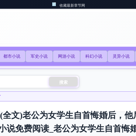
收藏最新章节网
都市小说
军史小说
网游小说
科幻小说
灵异小说
搜索
了
)+(全文)老公为女学生自首悔婚后，
小说免费阅读_老公为女学生自首悔