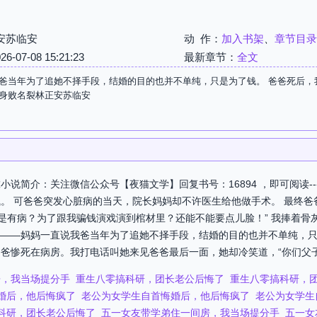
安苏临安
动 作：
加入书架
、
章节目录
07-08 15:21:23
最新章节：
全文
爸当年为了追她不择手段，结婚的目的也并不单纯，只是为了钱。 爸爸死后，我
身败名裂林正安苏临安
说简介：关注微信公众号【夜猫文学】回复书号：16894 ，即可阅读-
。 可爸爸突发心脏病的当天，院长妈妈却不许医生给他做手术。 最终爸
不是有病？为了跟我骗钱演戏演到棺材里？还能不能要点儿脸！” 我捧着
———妈妈一直说我爸当年为了追她不择手段，结婚的目的也并不单纯，
爸惨死在病房。我打电话叫她来见爸爸最后一面，她却冷笑道，“你们父子俩
房，我当场提分手
重生八零搞科研，团长老公后悔了
重生八零搞科研，
婚后，他后悔疯了
老公为女学生自首悔婚后，他后悔疯了
老公为女学生
科研，团长老公后悔了
五一女友带学弟住一间房，我当场提分手
五一女