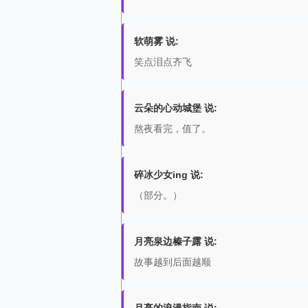
软萌雾 说:
笑点泪点齐飞
云朵的心动城堡 说:
熬夜看完，值了。
碎冰少女ing 说:
（部分。）
月亮泉边榛子露 说:
故事越到后面越顺