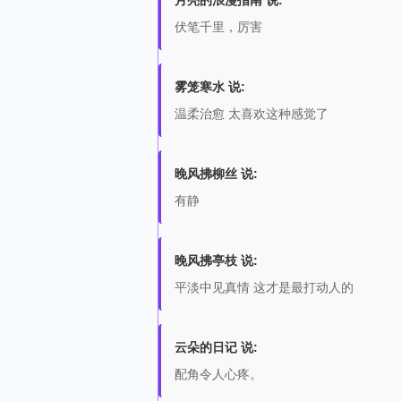
月亮的浪漫指南 说:
伏笔千里，厉害
雾笼寒水 说:
温柔治愈 太喜欢这种感觉了
晚风拂柳丝 说:
有静
晚风拂亭枝 说:
平淡中见真情 这才是最打动人的
云朵的日记 说:
配角令人心疼。