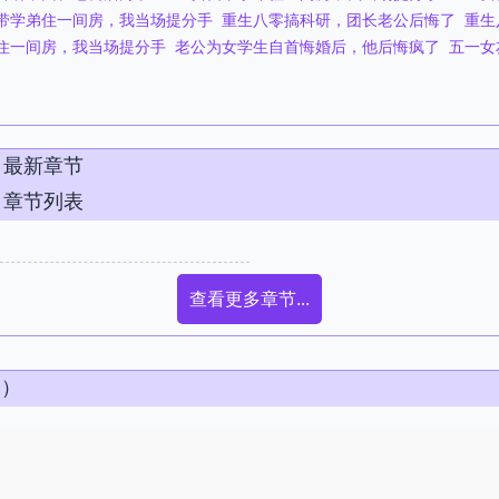
带学弟住一间房，我当场提分手
重生八零搞科研，团长老公后悔了
重生
住一间房，我当场提分手
老公为女学生自首悔婚后，他后悔疯了
五一女
》最新章节
》章节列表
查看更多章节...
条）