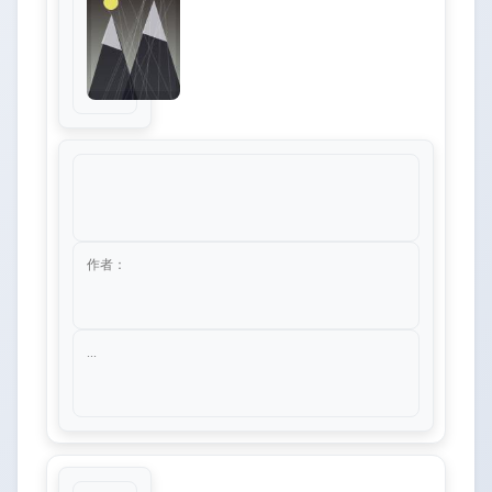
作者：
...