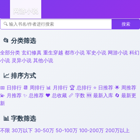
网游小说
搜索
👣 足迹
📂 分类筛选
全部分类
玄幻修真
重生穿越
都市小说
军史小说
网游小说
科幻
小说
灵异小说
其他小说
📈 排序方式
📅 日排行
📆 周排行
📊 月排行
🏆 总排行
⭐ 日推荐
🌟 周推荐
💫 月推荐
✨ 总推荐
❤️ 总收藏
📏 字数
🆕 最新入库
🔄 最新更
新
📊 字数筛选
不限
30万以下
30-50万
50-100万
100-200万
200万以上