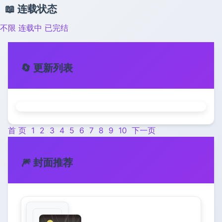
📖 连载状态
不限
连载中
已完结
🔄 更新列表
首 页
1
2
3
4
5
6
7
8
9
10
下一页
🎆 封面推荐