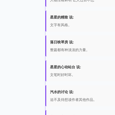
人物性格鲜明 让人过目不忘
星星的精致 说:
文字有风格。
落日映琴房 说:
整篇都有种淡淡的力量。
星星的心动站台 说:
文笔时好时坏。
汽水的讨论 说:
迫不及待想读作者其他作品。