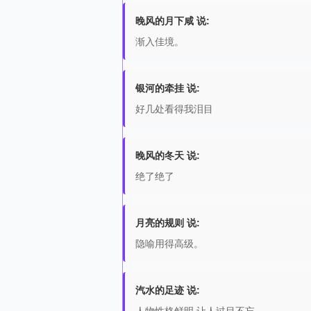
晚风的月下咸 说:
渐入佳境。
银河的牵挂 说:
好几处看得我泪目
晚风的冬天 说:
绝了绝了
月亮的规则 说:
隐喻用得高级。
汽水的足迹 说: