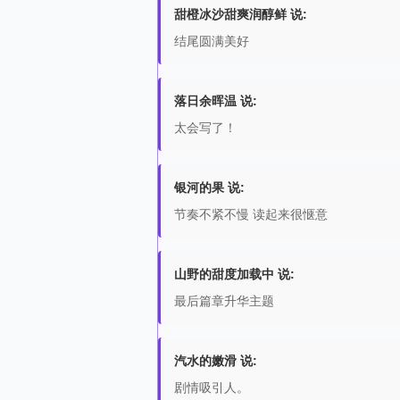
甜橙冰沙甜爽润醇鲜 说:
结尾圆满美好
落日余晖温 说:
太会写了！
银河的果 说:
节奏不紧不慢 读起来很惬意
山野的甜度加载中 说:
最后篇章升华主题
汽水的嫩滑 说:
剧情吸引人。