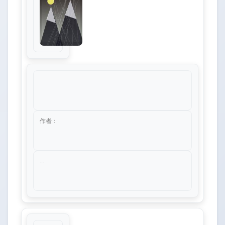
作者：
...