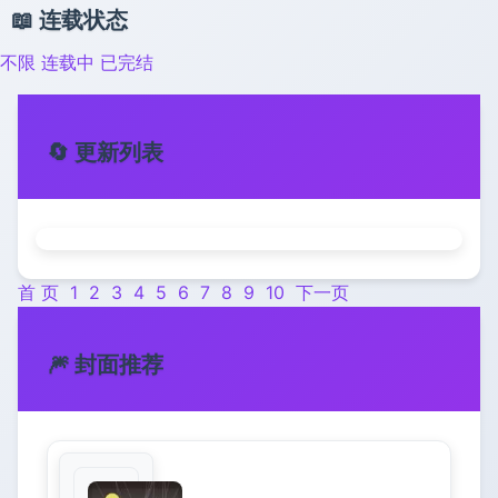
📖 连载状态
不限
连载中
已完结
🔄 更新列表
首 页
1
2
3
4
5
6
7
8
9
10
下一页
🎆 封面推荐