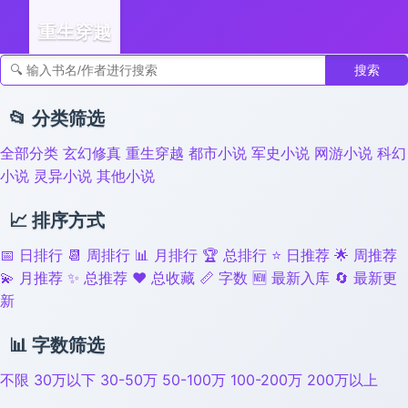
重生穿越
搜索
👣 足迹
📂 分类筛选
全部分类
玄幻修真
重生穿越
都市小说
军史小说
网游小说
科幻
小说
灵异小说
其他小说
📈 排序方式
📅 日排行
📆 周排行
📊 月排行
🏆 总排行
⭐ 日推荐
🌟 周推荐
💫 月推荐
✨ 总推荐
❤️ 总收藏
📏 字数
🆕 最新入库
🔄 最新更
新
📊 字数筛选
不限
30万以下
30-50万
50-100万
100-200万
200万以上