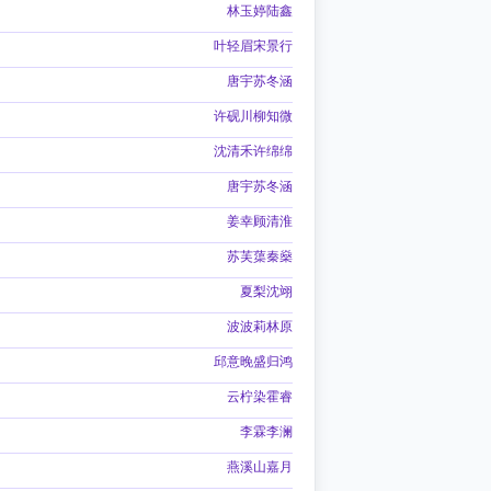
林玉婷陆鑫
叶轻眉宋景行
唐宇苏冬涵
许砚川柳知微
沈清禾许绵绵
唐宇苏冬涵
姜幸顾清淮
苏芙蕖秦燊
夏梨沈翊
波波莉林原
邱意晚盛归鸿
云柠染霍睿
李霖李澜
燕溪山嘉月