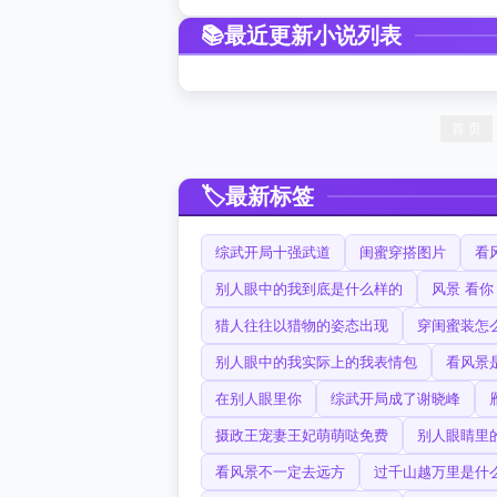
最近更新小说列表
首 页
最新标签
综武开局十强武道
闺蜜穿搭图片
看
别人眼中的我到底是什么样的
风景 看你
猎人往往以猎物的姿态出现
穿闺蜜装怎
别人眼中的我实际上的我表情包
看风景
在别人眼里你
综武开局成了谢晓峰
摄政王宠妻王妃萌萌哒免费
别人眼睛里
看风景不一定去远方
过千山越万里是什