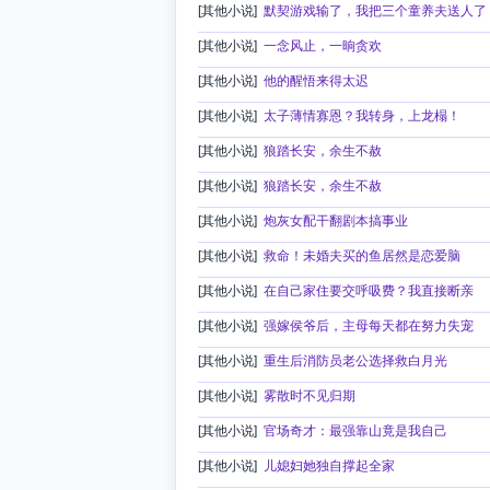
[其他小说]
默契游戏输了，我把三个童养夫送人了
[其他小说]
一念风止，一晌贪欢
[其他小说]
他的醒悟来得太迟
[其他小说]
太子薄情寡恩？我转身，上龙榻！
[其他小说]
狼踏长安，余生不赦
[其他小说]
狼踏长安，余生不赦
[其他小说]
炮灰女配干翻剧本搞事业
[其他小说]
救命！未婚夫买的鱼居然是恋爱脑
[其他小说]
在自己家住要交呼吸费？我直接断亲
[其他小说]
强嫁侯爷后，主母每天都在努力失宠
[其他小说]
重生后消防员老公选择救白月光
[其他小说]
雾散时不见归期
[其他小说]
官场奇才：最强靠山竟是我自己
[其他小说]
儿媳妇她独自撑起全家