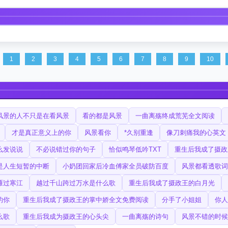
1
2
3
4
5
6
7
8
9
10
风景的人不只是在看风景
看的都是风景
一曲离殇终成荒芜全文阅读
才是真正意义上的你
风景看你
*久别重逢
像刀刺痛我的心英文
么发说说
不必说错过你的句子
恰似鸣琴低吟TXT
重生后我成了摄政
是人生短暂的中断
小奶团回家后冷血傅家全员破防百度
风景都看透歌词
雁过寒江
越过千山跨过万水是什么歌
重生后我成了摄政王的白月光
的你
重生后我成了摄政王的掌中娇全文免费阅读
分手了小姐姐
你人
么歌
重生后我成为摄政王的心头尖
一曲离殇的诗句
风景不错的时候