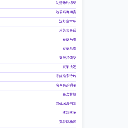
沈清禾许绵绵
池若窈蒋闻宴
沅妤裴聿年
苏芙蕖秦燊
秦姝乌璟
秦姝乌璟
秦晟吕颂梨
夏梨沈翊
宋婉瑜宋玲玲
裴今宴苏明妆
秦念林旭
陆砚琛温书梨
李霖李澜
孙梦露杨峰