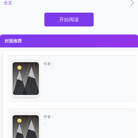
全文
开始阅读
封面推荐
作者：
...
作者：
...