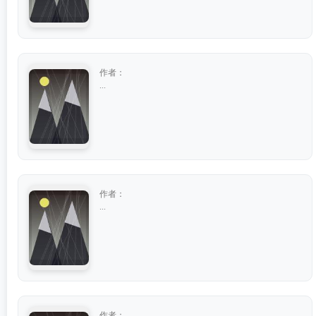
作者：
...
作者：
...
作者：