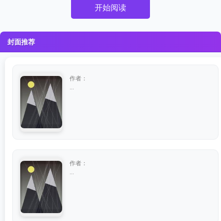
开始阅读
封面推荐
作者：
...
作者：
...