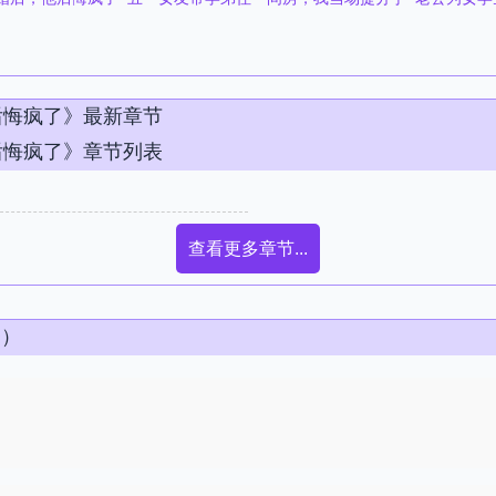
后悔疯了》最新章节
后悔疯了》章节列表
查看更多章节...
条）