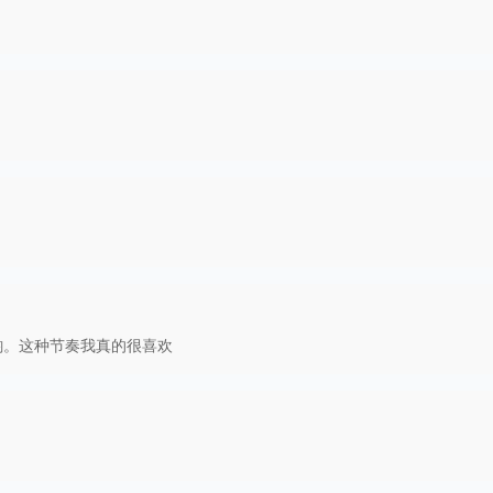
韵。这种节奏我真的很喜欢