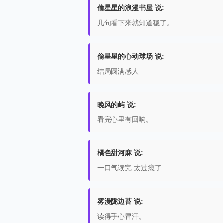
偷星星的浪漫书屋 说:
几句看下来就知道稳了。
偷星星的心动球场 说:
结局圆满感人
晚风的屿 说:
看完心里有回响。
橘色甜河麻 说:
一口气读完 太过瘾了
雾漫陇边苔 说:
读得手心冒汗。