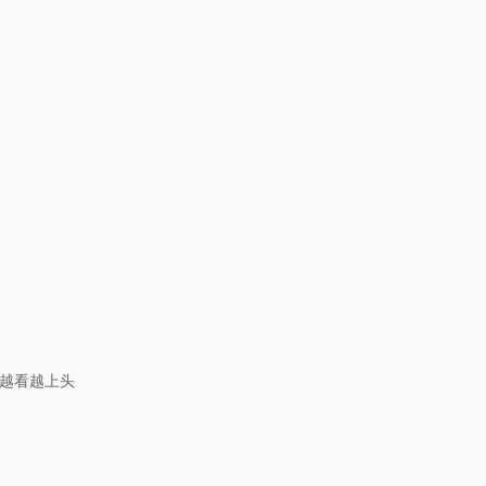
越看越上头