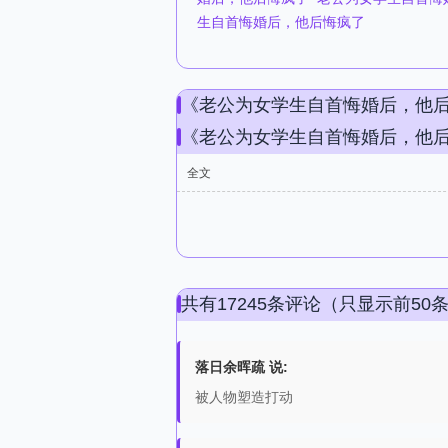
生自首悔婚后，他后悔疯了
《老公为女学生自首悔婚后，他
《老公为女学生自首悔婚后，他
全文
共有17245条评论（只显示前50
落日余晖疏 说:
被人物塑造打动