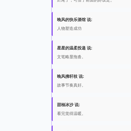
烂尾了，可惜了前面的好设定。
晚风的快乐酒馆 说:
人物塑造成功
星星的温柔投递 说:
文笔略显拖沓。
晚风拂轩枝 说:
故事节奏真好。
甜柚冰沙 说:
看完觉得温暖。