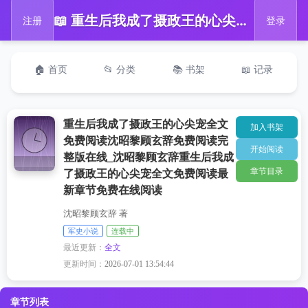
📖 重生后我成了摄政王的心尖宠全文免费阅读沈昭黎顾玄辞免费阅读完整版在线_沈昭黎顾玄辞重生后我成了摄政王的心尖宠全文免费阅读最新章节免费在线阅读
注册
登录
🏠 首页
📂 分类
📚 书架
📖 记录
重生后我成了摄政王的心尖宠全文
加入书架
免费阅读沈昭黎顾玄辞免费阅读完
开始阅读
整版在线_沈昭黎顾玄辞重生后我成
章节目录
了摄政王的心尖宠全文免费阅读最
新章节免费在线阅读
沈昭黎顾玄辞 著
军史小说
连载中
最近更新：
全文
更新时间：
2026-07-01 13:54:44
章节列表