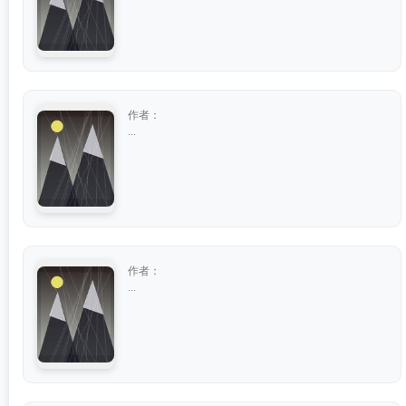
作者：
...
作者：
...