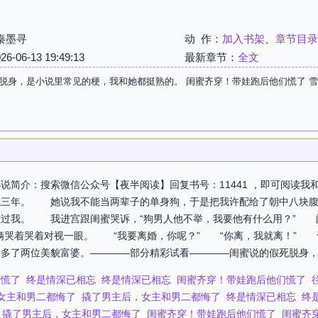
秦墨寻
动 作：
加入书架
、
章节目录
06-13 19:49:13
最新章节：
全文
脱身，是小说里常见的梗，我和她都挺熟的。 闺蜜齐穿！带娃跑后他们慌了 雪
说简介：搜索微信公众号【夜半阅读】回复书号：11441 ，即可阅读我
三年。 她说我不能当两辈子的单身狗，于是把我许配给了朝中八块腹
过我。 我进宫跟闺蜜哭诉，“狗男人他不举，我要他有什么用？” 闺
俩哭着哭着对视一眼。 “我要离婚，你呢？” “你离，我就离！” 
了两位美貌富婆。————部分精彩试看————闺蜜说的假死脱身，是
们慌了
终是情深已相忘
终是情深已相忘
闺蜜齐穿！带娃跑后他们慌了
女主和男二都悔了
撬了男主后，女主和男二都悔了
终是情深已相忘
终
撬了男主后，女主和男二都悔了
闺蜜齐穿！带娃跑后他们慌了
闺蜜齐