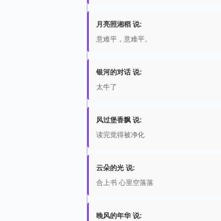
月亮照湘稻 说:
意难平，意难平。
银河的对话 说:
太牛了
风过堡香飘 说:
读完觉得被净化
云朵的光 说:
合上书 心里空落落
晚风的年华 说: