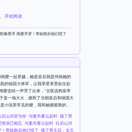
、
开始阅读
阳秦墨寻 闺蜜齐穿！带娃跑后他们慌了
和闺蜜一起穿越，她是皇后我是伺候她的
肌的镇国大将军，让我享受享受欲生欲
蜜也哇一声哭了出来，“太医说狗皇帝
于是一场大火，烧死了当朝皇后和镇国大
小说里常见的梗，我和她都挺熟的...
往后山河皆为你
与妻共看云起时
撬了男
是情深已相忘
与妻共看云起时
往后山河
穿！带娃跑后他们慌了
撬了男主后，女主