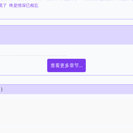
慌了
终是情深已相忘
查看更多章节...
条）