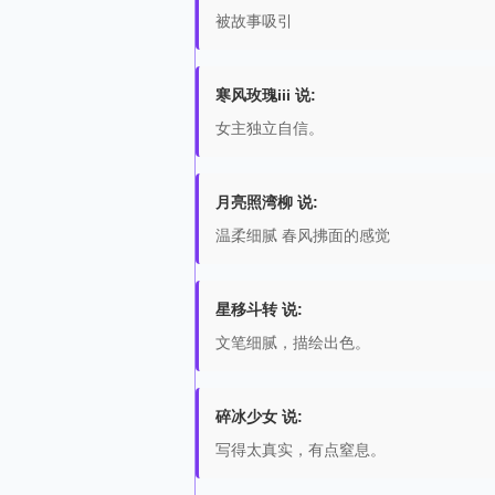
被故事吸引
寒风玫瑰iii 说:
女主独立自信。
月亮照湾柳 说:
温柔细腻 春风拂面的感觉
星移斗转 说:
文笔细腻，描绘出色。
碎冰少女 说:
写得太真实，有点窒息。