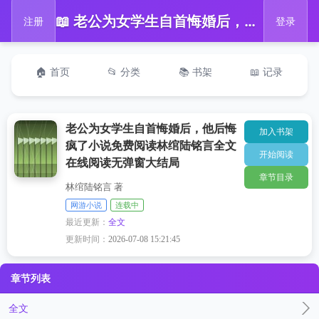
📖 老公为女学生自首悔婚后，他后悔疯了小说免费阅读林绾陆铭言全文在线阅读无弹窗大结局
注册
登录
🏠 首页
📂 分类
📚 书架
📖 记录
老公为女学生自首悔婚后，他后悔
加入书架
疯了小说免费阅读林绾陆铭言全文
开始阅读
在线阅读无弹窗大结局
章节目录
林绾陆铭言 著
网游小说
连载中
最近更新：
全文
更新时间：
2026-07-08 15:21:45
章节列表
全文