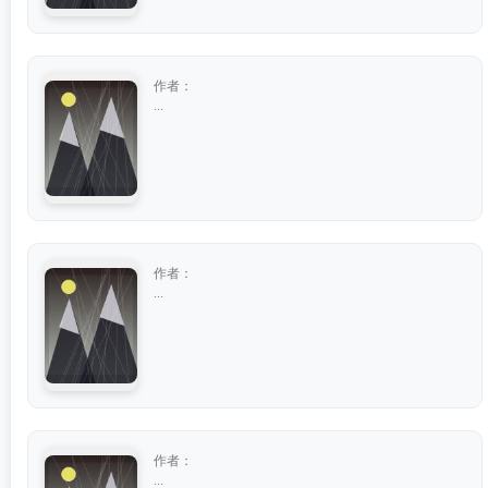
作者：
...
作者：
...
作者：
...