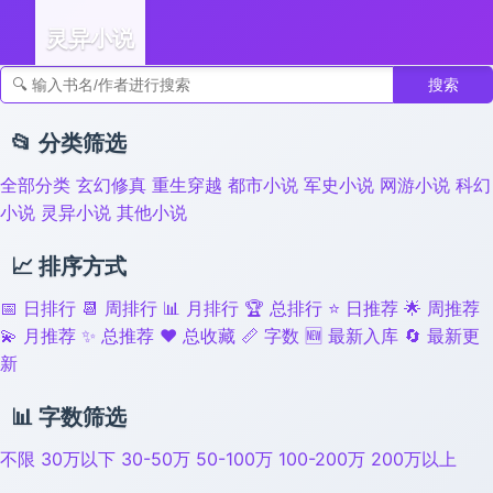
灵异小说
搜索
👣 足迹
📂 分类筛选
全部分类
玄幻修真
重生穿越
都市小说
军史小说
网游小说
科幻
小说
灵异小说
其他小说
📈 排序方式
📅 日排行
📆 周排行
📊 月排行
🏆 总排行
⭐ 日推荐
🌟 周推荐
💫 月推荐
✨ 总推荐
❤️ 总收藏
📏 字数
🆕 最新入库
🔄 最新更
新
📊 字数筛选
不限
30万以下
30-50万
50-100万
100-200万
200万以上