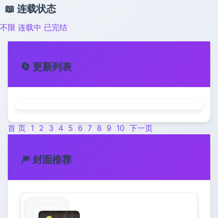
📖 连载状态
不限
连载中
已完结
🔄 更新列表
首 页
1
2
3
4
5
6
7
8
9
10
下一页
🎆 封面推荐