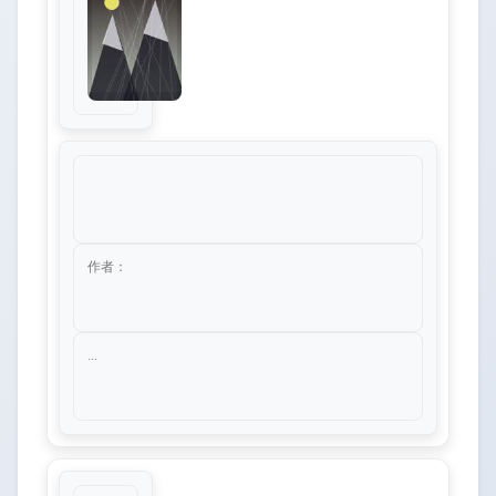
作者：
...