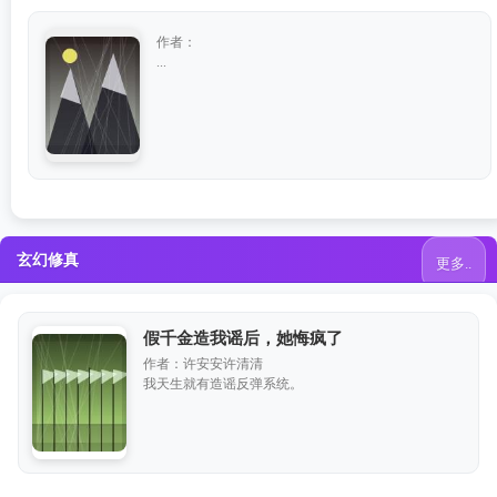
作者：
...
玄幻修真
更多..
假千金造我谣后，她悔疯了
作者：许安安许清清
我天生就有造谣反弹系统。