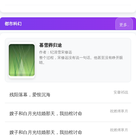
都市科幻
更多..
暮雪葬归途
作者：纪清雪宋修远
整个过程，宋修远没有说一句话。他甚至没有睁开眼
睛。
安馨祁战
残阳落幕，爱恨沉海
祝燃傅寒月
嫂子和白月光结婚那天，我抬棺讨命
祝燃傅寒月
嫂子和白月光结婚那天，我抬棺讨命