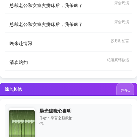
宋俞周溪
总裁老公和女室友拼床后，我杀疯了
宋俞周溪
总裁老公和女室友拼床后，我杀疯了
苏月谢柏言
晚来赴情深
纪蕴真韩修远
清欢灼灼
综合其他
更多..
晨光破晓心自明
作者：季言之赵欣怡
信。