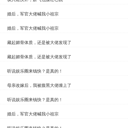
08-07
婚后，军官大佬喊我小祖宗
08-07
婚后，军官大佬喊我小祖宗
08-07
藏起媚骨体质，还是被大佬发现了
08-07
藏起媚骨体质，还是被大佬发现了
08-07
听说娱乐圈来钱快？是真的！
08-07
母亲改嫁后，我被腹黑大佬缠上了
08-07
听说娱乐圈来钱快？是真的！
08-07
婚后，军官大佬喊我小祖宗
08-07