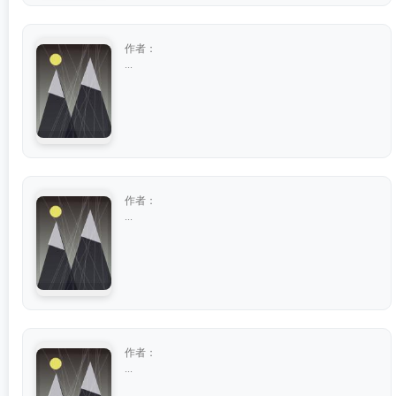
作者：
...
作者：
...
作者：
...