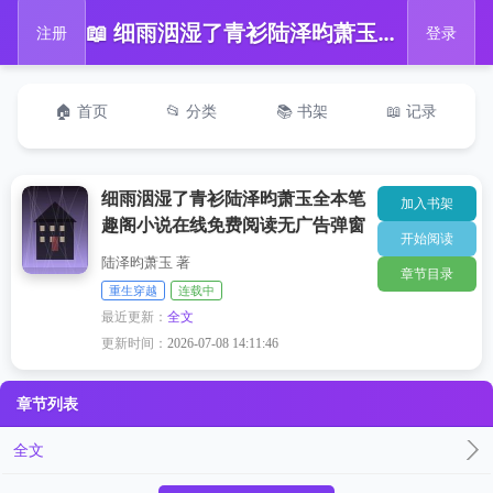
📖 细雨洇湿了青衫陆泽昀萧玉全本笔趣阁小说在线免费阅读无广告弹窗
注册
登录
🏠 首页
📂 分类
📚 书架
📖 记录
细雨洇湿了青衫陆泽昀萧玉全本笔
加入书架
趣阁小说在线免费阅读无广告弹窗
开始阅读
陆泽昀萧玉 著
章节目录
重生穿越
连载中
最近更新：
全文
更新时间：
2026-07-08 14:11:46
章节列表
全文