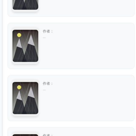
作者：
...
作者：
...
作者：