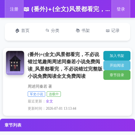
📖 (番外)+(全文)风景都看完，不必说错过笔趣阁周述同秦若小说免费阅读_风景都看完，不必说错过完整版小说免费阅读全文免费阅读
注册
登录
🏠 首页
📂 分类
📚 书架
📖 记录
(番外)+(全文)风景都看完，不必说
加入书架
错过笔趣阁周述同秦若小说免费阅
开始阅读
读_风景都看完，不必说错过完整版
章节目录
小说免费阅读全文免费阅读
周述同秦若 著
军史小说
连载中
最近更新：
全文
更新时间：
2026-07-01 13:13:44
章节列表