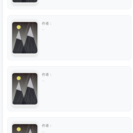
作者：
...
作者：
...
作者：
...