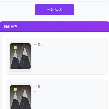
开始阅读
封面推荐
作者：
...
作者：
...