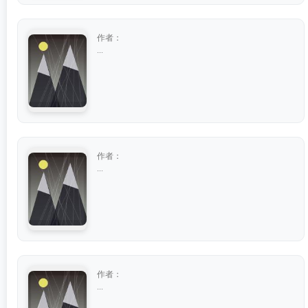
作者：
...
作者：
...
作者：
...