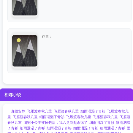
作者：
...
相邻小说
一直很安静
飞雁渡春秋几重
飞雁渡春秋几重
细雨洇湿了青衫
飞雁渡春秋几
重
飞雁渡春秋几重
细雨洇湿了青衫
飞雁渡春秋几重
飞雁渡春秋几重
飞雁渡
春秋几重
团宠小公主被掉包后，我六爻卦起杀疯了
细雨洇湿了青衫
细雨洇湿
了青衫
细雨洇湿了青衫
细雨洇湿了青衫
细雨洇湿了青衫
细雨洇湿了青衫
团