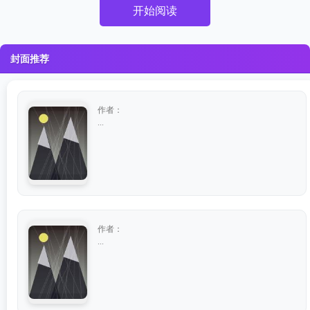
开始阅读
封面推荐
作者：
...
作者：
...