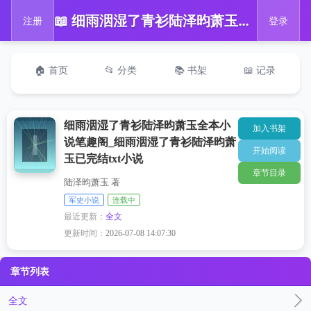
📖 细雨洇湿了青衫陆泽昀萧玉全本小说笔趣阁_细雨洇湿了青衫陆泽昀萧玉已完结txt小说
注册
登录
🏠 首页
📂 分类
📚 书架
📖 记录
细雨洇湿了青衫陆泽昀萧玉全本小
加入书架
说笔趣阁_细雨洇湿了青衫陆泽昀萧
开始阅读
玉已完结txt小说
章节目录
陆泽昀萧玉 著
军史小说
连载中
最近更新：
全文
更新时间：
2026-07-08 14:07:30
章节列表
全文