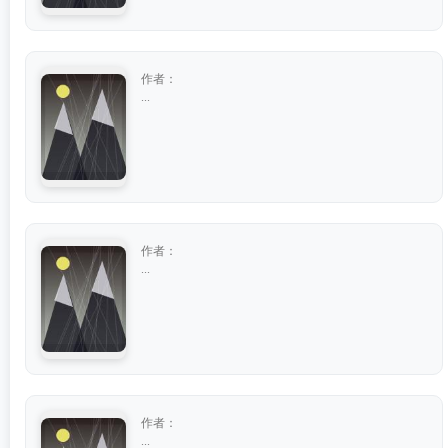
作者：
...
作者：
...
作者：
...