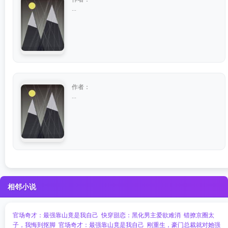
...
作者：
...
相邻小说
官场奇才：最强靠山竟是我自己
快穿甜恋：黑化男主爱欲难消
错撩京圈太
子，我悔到抠脚
官场奇才：最强靠山竟是我自己
刚重生，豪门总裁就对她强