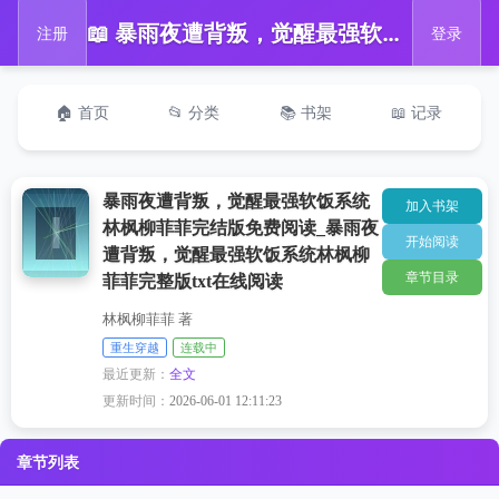
📖 暴雨夜遭背叛，觉醒最强软饭系统林枫柳菲菲完结版免费阅读_暴雨夜遭背叛，觉醒最强软饭系统林枫柳菲菲完整版txt在线阅读
注册
登录
🏠 首页
📂 分类
📚 书架
📖 记录
暴雨夜遭背叛，觉醒最强软饭系统
加入书架
林枫柳菲菲完结版免费阅读_暴雨夜
开始阅读
遭背叛，觉醒最强软饭系统林枫柳
章节目录
菲菲完整版txt在线阅读
林枫柳菲菲 著
重生穿越
连载中
最近更新：
全文
更新时间：
2026-06-01 12:11:23
章节列表