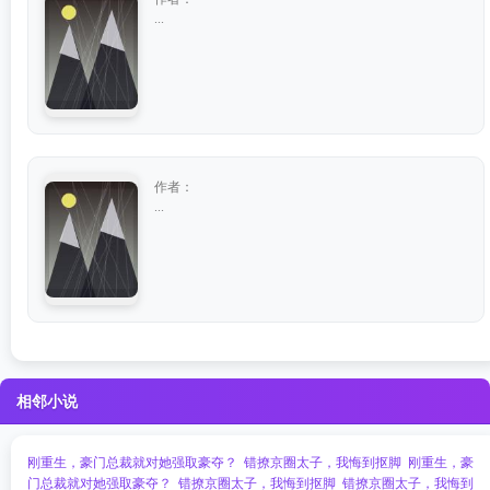
...
作者：
...
相邻小说
刚重生，豪门总裁就对她强取豪夺？
错撩京圈太子，我悔到抠脚
刚重生，豪
门总裁就对她强取豪夺？
错撩京圈太子，我悔到抠脚
错撩京圈太子，我悔到