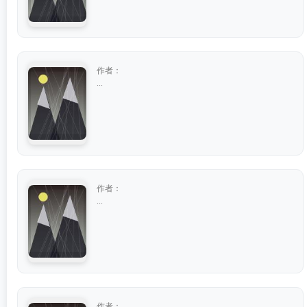
作者：
...
作者：
...
作者：