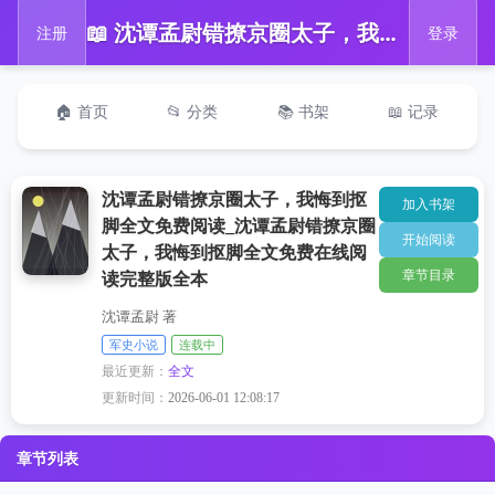
📖 沈谭孟尉错撩京圈太子，我悔到抠脚全文免费阅读_沈谭孟尉错撩京圈太子，我悔到抠脚全文免费在线阅读完整版全本
注册
登录
🏠 首页
📂 分类
📚 书架
📖 记录
沈谭孟尉错撩京圈太子，我悔到抠
加入书架
脚全文免费阅读_沈谭孟尉错撩京圈
开始阅读
太子，我悔到抠脚全文免费在线阅
章节目录
读完整版全本
沈谭孟尉 著
军史小说
连载中
最近更新：
全文
更新时间：
2026-06-01 12:08:17
章节列表