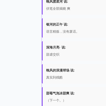
晚风渡星河 说:
伏笔全部揭晓 爽
银河的正午 说:
语言精炼，没有废话。
深海月亮· 说:
甜虐交织
晚风的浪漫球场 说:
真实到残酷
甜莓气泡冰甜爽 说:
（下一个。）