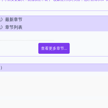
包》最新章节
包》章节列表
查看更多章节...
条）