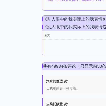
《别人眼中的我实际上的我表情
《别人眼中的我实际上的我表情
全文
共有49934条评论（只显示前50
汽水的舒适 说:
让我看到另一种可能。
云朵托阪萱 说: