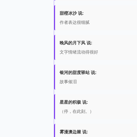
甜橙冰沙 说:
作者表达很细腻
晚风的月下风 说:
文字情绪流动得很好
银河的甜度驿站 说:
故事催泪
星星的积极 说:
（停，在此刻。）
雾漫澳边棘 说: