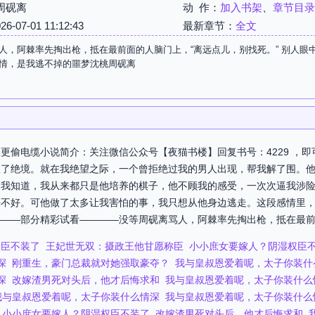
周砚离
动 作：
加入书架
、
章节目录
07-01 11:12:43
最新章节：
全文
人，阿棘率先掏出枪，抵在最前面的人脑门上，“离远点儿，别找死。” 别人眼
情，是我逃不掉的噩梦沈桃周砚离
更偷电缆小说简介：关注微信公众号【夜猫书楼】回复书号：4229 ，即
入了绝境。就在我绝望之际，一个曾拒绝过我的男人出现，帮我解了围。
。我知道，我从来都只是他培养的棋子，他不顾我的感受，一次次逼我涉
好不好。可他做了太多让我害怕的事，我只想从他身边逃走。这段感情里
——部分精彩试看————没等周砚离骂人，阿棘率先掏出枪，抵在最前面的
权臣不装了
王妃世无双：摄政王他甘愿称臣
小小庶女要嫁人？阴湿权臣
深
刚重生，豪门总裁就对她强取豪夺？
我与皇叔恩爱着呢，太子你装什
深
改嫁渣男死对头后，他才后悔求和
我与皇叔恩爱着呢，太子你装什么
我与皇叔恩爱着呢，太子你装什么情深
我与皇叔恩爱着呢，太子你装什么
小小庶女要嫁人？阴湿权臣不装了
改嫁渣男死对头后，他才后悔求和