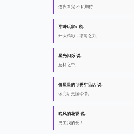
连夜看完 不负期待
甜味玩家x 说:
开头精彩，结尾乏力。
星光闪烁 说:
意料之中。
偷星星的可爱甜品店 说:
读完后更懂珍惜。
晚风的花香 说:
男主我的爱！