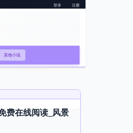
登录
注册
其他小说
免费在线阅读_风景