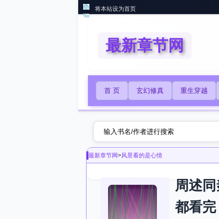
将本站设为首页
最新章节网
首 页
玄幻修真
重生穿越
最新章节网
>
风景看的是心情
周述同
都看完