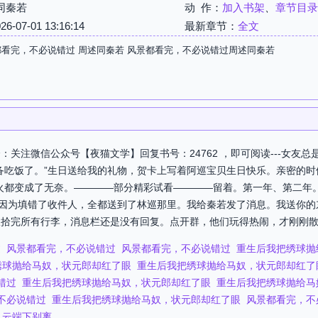
同秦若
动 作：
加入书架
、
章节目录
07-01 13:16:14
最新章节：
全文
都看完，不必说错过 周述同秦若 风景都看完，不必说错过周述同秦若
关注微信公众号【夜猫文学】回复书号：24762 ，即可阅读---女友
备吃饭了。”生日送给我的礼物，贺卡上写着阿巡宝贝生日快乐。亲密的时
火都变成了无奈。————部分精彩试看————留着。第一年、第二年
。因为填错了收件人，全都送到了林巡那里。我给秦若发了消息。我送你
拾完所有行李，消息栏还是没有回复。点开群，他们玩得热闹，才刚刚散场。
过
风景都看完，不必说错过
风景都看完，不必说错过
重生后我把绣球抛
绣球抛给马奴，状元郎却红了眼
重生后我把绣球抛给马奴，状元郎却红了
错过
重生后我把绣球抛给马奴，状元郎却红了眼
重生后我把绣球抛给马
不必说错过
重生后我把绣球抛给马奴，状元郎却红了眼
风景都看完，不
云端下别离