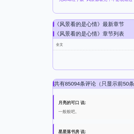
《风景看的是心情》最新章节
《风景看的是心情》章节列表
全文
共有85094条评论（只显示前50
月亮的可口 说:
一般般吧。
星星落书房 说: