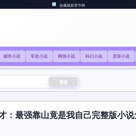
收藏最新章节网
都市小说
军史小说
网游小说
科幻小说
灵异小说
搜索
才：最强靠山竟是我自己完整版小说