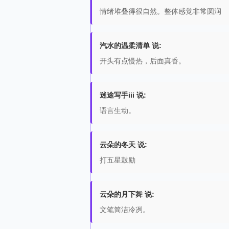
情绪堆叠得很自然。整体感觉非常圆润
汽水的温柔清单 说:
开头有点慢热，后面真香。
迷途写手iii 说:
语言生动。
云朵的冬天 说:
打五星鼓励
云朵的月下舞 说:
文笔简洁冷冽。