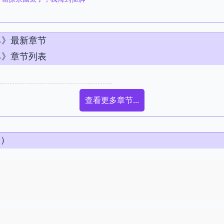
己》最新章节
己》章节列表
查看更多章节...
条）