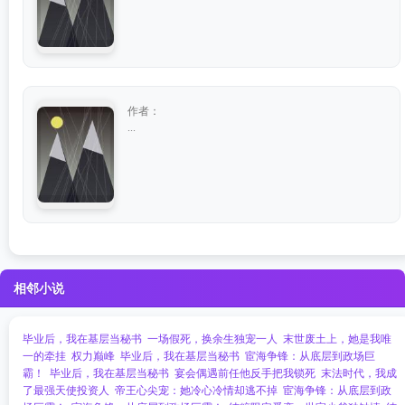
作者：
...
相邻小说
毕业后，我在基层当秘书
一场假死，换余生独宠一人
末世废土上，她是我唯
一的牵挂
权力巅峰
毕业后，我在基层当秘书
宦海争锋：从底层到政场巨
霸！
毕业后，我在基层当秘书
宴会偶遇前任他反手把我锁死
末法时代，我成
了最强天使投资人
帝王心尖宠：她冷心冷情却逃不掉​​
宦海争锋：从底层到政