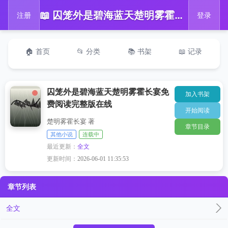
📖 囚笼外是碧海蓝天楚明雾霍长宴免费阅读完整版在线
注册
登录
🏠 首页
📂 分类
📚 书架
📖 记录
囚笼外是碧海蓝天楚明雾霍长宴免
加入书架
费阅读完整版在线
开始阅读
楚明雾霍长宴 著
章节目录
其他小说
连载中
最近更新：
全文
更新时间：
2026-06-01 11:35:53
章节列表
全文