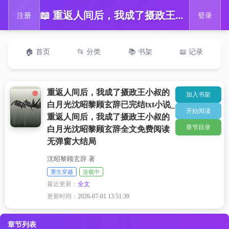
📖 重返人间后，我成了摄政王小叔的白月光沈昭黎顾玄辞已完结txt小说_重返人间后，我成了摄政王小叔的白月光沈昭黎顾玄辞全文免费阅读无弹窗大结局
注册
登录
🏠 首页
📂 分类
📚 书架
📖 记录
重返人间后，我成了摄政王小叔的
加入书架
白月光沈昭黎顾玄辞已完结txt小说_
开始阅读
重返人间后，我成了摄政王小叔的
章节目录
白月光沈昭黎顾玄辞全文免费阅读
无弹窗大结局
沈昭黎顾玄辞 著
重生穿越
连载中
最近更新：
全文
更新时间：
2026-07-01 13:51:39
章节列表