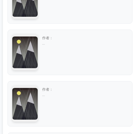
作者：
...
作者：
...