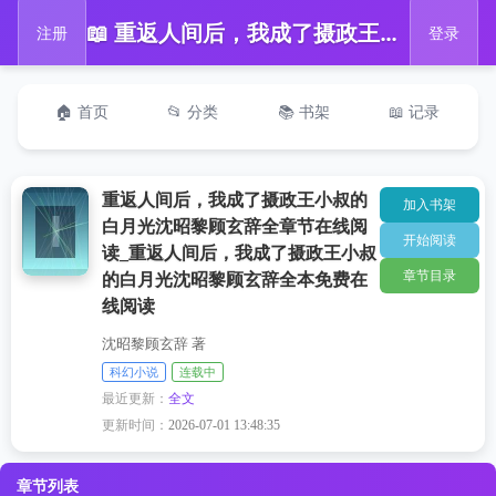
📖 重返人间后，我成了摄政王小叔的白月光沈昭黎顾玄辞全章节在线阅读_重返人间后，我成了摄政王小叔的白月光沈昭黎顾玄辞全本免费在线阅读
注册
登录
🏠 首页
📂 分类
📚 书架
📖 记录
重返人间后，我成了摄政王小叔的
加入书架
白月光沈昭黎顾玄辞全章节在线阅
开始阅读
读_重返人间后，我成了摄政王小叔
章节目录
的白月光沈昭黎顾玄辞全本免费在
线阅读
沈昭黎顾玄辞 著
科幻小说
连载中
最近更新：
全文
更新时间：
2026-07-01 13:48:35
章节列表