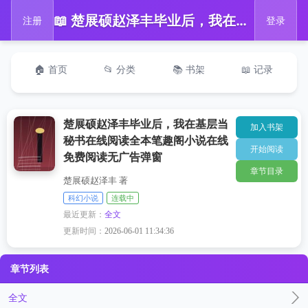
📖 楚展硕赵泽丰毕业后，我在基层当秘书在线阅读全本笔趣阁小说在线免费阅读无广告弹窗
注册
登录
🏠 首页
📂 分类
📚 书架
📖 记录
楚展硕赵泽丰毕业后，我在基层当
加入书架
秘书在线阅读全本笔趣阁小说在线
开始阅读
免费阅读无广告弹窗
章节目录
楚展硕赵泽丰 著
科幻小说
连载中
最近更新：
全文
更新时间：
2026-06-01 11:34:36
章节列表
全文