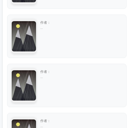
作者：
...
作者：
...
作者：
...