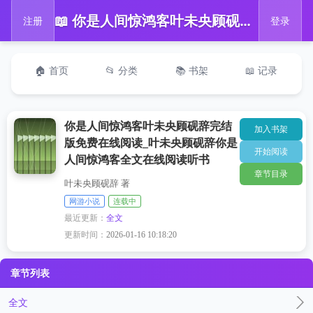
📖 你是人间惊鸿客叶未央顾砚辞完结版免费在线阅读_叶未央顾砚辞你是人间惊鸿客全文在线阅读听书
注册
登录
🏠 首页
📂 分类
📚 书架
📖 记录
你是人间惊鸿客叶未央顾砚辞完结
加入书架
版免费在线阅读_叶未央顾砚辞你是
开始阅读
人间惊鸿客全文在线阅读听书
章节目录
叶未央顾砚辞 著
网游小说
连载中
最近更新：
全文
更新时间：
2026-01-16 10:18:20
章节列表
全文