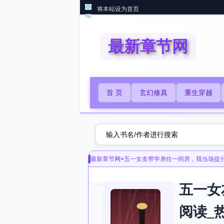
将本站设为首页
最新章节网
首 页
玄幻修真
重生穿越
最新章节网
>
五一女友带学弟住一间房，我当场提
五一女
阅读_