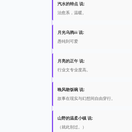
汽水的特点 说:
治愈系，温暖。
月光乌鸦iii 说:
愚钝到可爱
月亮的正午 说:
行业文专业度高。
晚风吻饭碗 说:
故事在现实与幻想间自由穿行。
山野的温柔小镇 说:
（就此别过。）