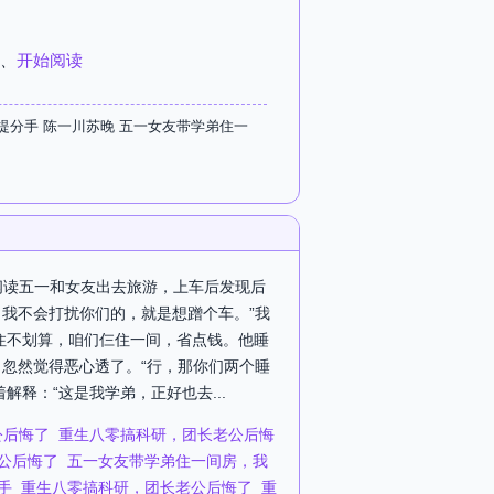
、
开始阅读
分手 陈一川苏晚 五一女友带学弟住一
阅读五一和女友出去旅游，上车后发现后
，我不会打扰你们的，就是想蹭个车。”我
住不划算，咱们仨住一间，省点钱。他睡
，忽然觉得恶心透了。“行，那你们两个睡
释：“这是我学弟，正好也去...
公后悔了
重生八零搞科研，团长老公后悔
公后悔了
五一女友带学弟住一间房，我
手
重生八零搞科研，团长老公后悔了
重