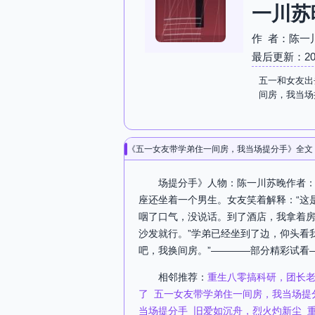
一川苏
作 者：陈一
最后更新：2026-
五一和女友出
间房，我当场
《五一女友带学弟住一间房，我当场提分手》全文
场提分手》人物：陈一川苏晚作者：
座还坐着一个男生。女友笑着解释：“这
咽了口气，没说话。到了酒店，我拿着房
沙发就行。”学弟已经坐到了边，仰头看
吧，我换间房。”————部分精彩试看
相邻推荐：
重生八零搞科研，团长
了
五一女友带学弟住一间房，我当场提
当场提分手
旧爱如沉舟，烈火灼新尘