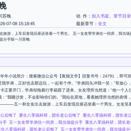
晚
川苏晚
动 作：
加入书架
、
章节目录
07-08 15:18:45
最新章节：
全文
去旅游，上车后发现后座还坐着一个男生。 五一女友带学弟住一间房，我当场提
提分手陈一川苏晚
年年小说简介：搜索微信公众号【夜猫文学】回复书号：24791 ，即可
是我学弟，正好也去那边玩，一起有个伴。”学弟回头冲我一笑：“哥放心
卡正要开门，学弟却拖着行李箱跟了进来。女友理所当然道：“他一个人
我：“我睡沙发，不会影响你们的。”我站在原地，看着她理所当然的表情
————五一和女友出去旅游，上车后发现后座还坐着一个男生。女友笑着解
老公后悔了
重生八零搞科研，团长老公后悔了
重生八零搞科研，团长老
分手
五一女友带学弟住一间房，我当场提分手
重生八零搞科研，团长老
重生八零搞科研，团长老公后悔了
五一女友带学弟住一间房，我当场提分