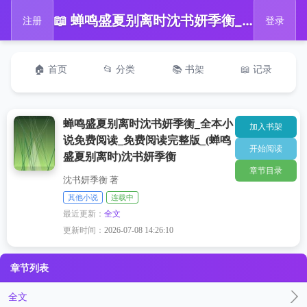
📖 蝉鸣盛夏别离时沈书妍季衡_全本小说免费阅读_免费阅读完整版_(蝉鸣盛夏别离时)沈书妍季衡
注册
登录
🏠 首页
📂 分类
📚 书架
📖 记录
蝉鸣盛夏别离时沈书妍季衡_全本小
加入书架
说免费阅读_免费阅读完整版_(蝉鸣
开始阅读
盛夏别离时)沈书妍季衡
章节目录
沈书妍季衡 著
其他小说
连载中
最近更新：
全文
更新时间：
2026-07-08 14:26:10
章节列表
全文