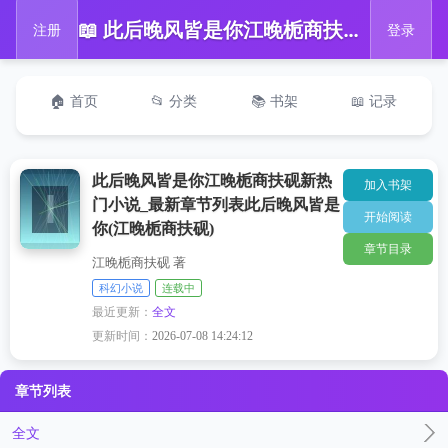
📖 此后晚风皆是你江晚栀商扶砚新热门小说_最新章节列表此后晚风皆是你(江晚栀商扶砚)
注册
登录
🏠 首页
📂 分类
📚 书架
📖 记录
此后晚风皆是你江晚栀商扶砚新热
加入书架
门小说_最新章节列表此后晚风皆是
开始阅读
你(江晚栀商扶砚)
章节目录
江晚栀商扶砚 著
科幻小说
连载中
最近更新：
全文
更新时间：
2026-07-08 14:24:12
章节列表
全文