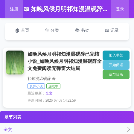
📖 如晚风候月明祁知漫温砚辞已完结小说_如晚风候月明祁知漫温砚辞全文免费阅读无弹窗大结局
注册
登录
🏠 首页
📂 分类
📚 书架
📖 记录
如晚风候月明祁知漫温砚辞已完结
加入书架
小说_如晚风候月明祁知漫温砚辞全
开始阅读
文免费阅读无弹窗大结局
章节目录
祁知漫温砚辞 著
灵异小说
连载中
最近更新：
全文
更新时间：
2026-07-08 14:22:59
章节列表
全文