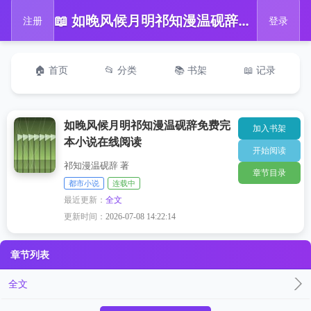
📖 如晚风候月明祁知漫温砚辞免费完本小说在线阅读
注册
登录
🏠 首页
📂 分类
📚 书架
📖 记录
如晚风候月明祁知漫温砚辞免费完
加入书架
本小说在线阅读
开始阅读
祁知漫温砚辞 著
章节目录
都市小说
连载中
最近更新：
全文
更新时间：
2026-07-08 14:22:14
章节列表
全文