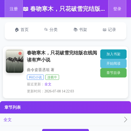
📖 春吻寒木，只花破雪完结版在线阅读有声小说
注册
登录
🏠 首页
📂 分类
📚 书架
📖 记录
春吻寒木，只花破雪完结版在线阅
加入书架
读有声小说
开始阅读
曲令姿晋丞垣 著
章节目录
科幻小说
连载中
最近更新：
全文
更新时间：
2026-07-08 14:22:03
章节列表
全文