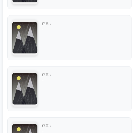
作者：
...
作者：
...
作者：
...