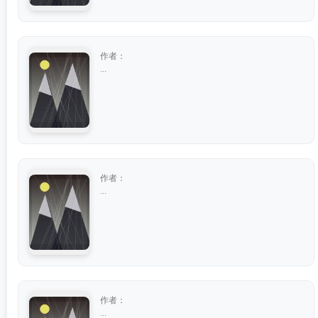
作者：
...
作者：
...
作者：
...