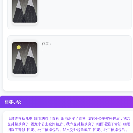
作者：
...
相邻小说
飞雁渡春秋几重
细雨洇湿了青衫
细雨洇湿了青衫
团宠小公主被掉包后，我六
爻卦起杀疯了
团宠小公主被掉包后，我六爻卦起杀疯了
细雨洇湿了青衫
细雨
洇湿了青衫
团宠小公主被掉包后，我六爻卦起杀疯了
团宠小公主被掉包后，