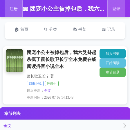
📖 团宠小公主被掉包后，我六爻卦起杀疯了萧长歌卫长宁全本免费在线阅读抖音小说全本
注册
登录
🏠 首页
📂 分类
📚 书架
📖 记录
团宠小公主被掉包后，我六爻卦起
加入书架
杀疯了萧长歌卫长宁全本免费在线
开始阅读
阅读抖音小说全本
章节目录
萧长歌卫长宁 著
都市小说
连载中
最近更新：
全文
更新时间：
2026-07-08 14:13:48
章节列表
全文