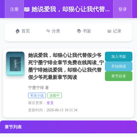
📖 她说爱我，却狠心让我代替假少爷死宁墨宁绯全章节免费在线阅读_宁墨宁绯她说爱我，却狠心让我代替假少爷死最新章节阅读
注册
登录
🏠 首页
📂 分类
📚 书架
📖 记录
她说爱我，却狠心让我代替假少爷
加入书架
死宁墨宁绯全章节免费在线阅读_宁
开始阅读
墨宁绯她说爱我，却狠心让我代替
章节目录
假少爷死最新章节阅读
宁墨宁绯 著
军史小说
连载中
最近更新：
全文
更新时间：
2026-06-11 16:11:34
章节列表