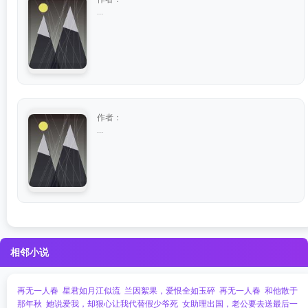
...
作者：
...
相邻小说
再无一人春
星君如月江似流
兰因絮果，爱恨全如玉碎
再无一人春
和他散于
那年秋
她说爱我，却狠心让我代替假少爷死
女助理出国，老公要去送最后一