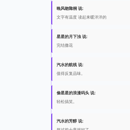
晚风吻陬桐 说:
文字有温度 读起来暖洋洋的
星星的月下浊 说:
完结撒花
汽水的航线 说:
值得反复品味。
偷星星的浪漫码头 说:
轻松搞笑。
汽水的芳醇 说:
熬过前十章就好了