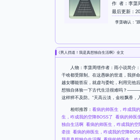
作 者：李蕖
最后更新：2026-
李蕖确认：“
《男人挡道！我是真想独自生活啊》全文
人物：李蕖周缙作者：雨小说简介：
干啥都受限制。在这愚昧的世道，我拼
越女哪能答应，就虚与委蛇，利用完他
想独自体验一下古代生活很难吗？————
这样猝不及防。”天高云淡，金桂飘香，
相邻推荐：
看病的帅医生，咋成我的
生，咋成我的空降BOSS了
看病的帅医生
独自生活啊
看病的帅医生，咋成我的空降
牵挂
看病的帅医生，咋成我的空降BOS
我是真想独自生活啊
看病的帅医生，咋成