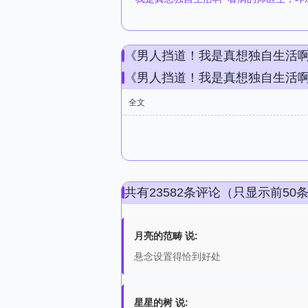
《男人挡道！我是真想独自生活
《男人挡道！我是真想独自生活
全文
共有23582条评论（只显示前50
月亮的范畴 说:
悬念设置得恰到好处
星星的树 说: