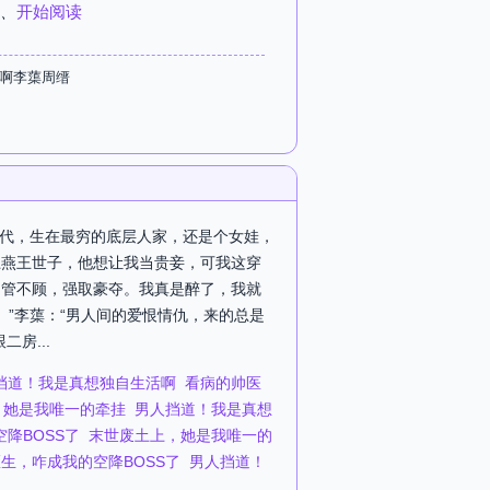
、
开始阅读
活啊李蕖周缙
古代，生在最穷的底层人家，还是个女娃，
上燕王世子，他想让我当贵妾，可我这穿
不管不顾，强取豪夺。我真是醉了，我就
。”李蕖：“男人间的爱恨情仇，来的总是
房...
挡道！我是真想独自生活啊
看病的帅医
，她是我唯一的牵挂
男人挡道！我是真想
降BOSS了
末世废土上，她是我唯一的
生，咋成我的空降BOSS了
男人挡道！