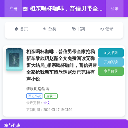
📖 相亲喝杯咖啡，普信男带全家抢我新车黎欣玥赵磊全文免费阅读无弹窗大结局_相亲喝杯咖啡，普信男带全家抢我新车黎欣玥赵磊已完结有声小说
注册
登录
🏠 首页
📂 分类
📚 书架
📖 记录
相亲喝杯咖啡，普信男带全家抢我
加入书架
新车黎欣玥赵磊全文免费阅读无弹
开始阅读
窗大结局_相亲喝杯咖啡，普信男带
章节目录
全家抢我新车黎欣玥赵磊已完结有
声小说
黎欣玥赵磊 著
军史小说
连载中
最近更新：
全文
更新时间：
2026-05-17 19:05:56
章节列表