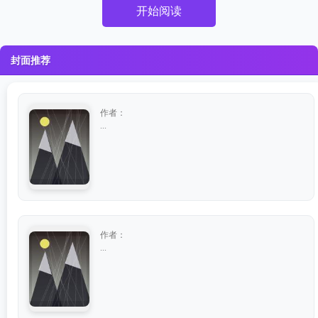
开始阅读
封面推荐
作者：
...
作者：
...