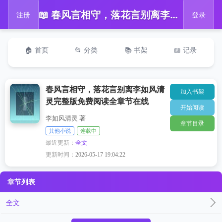
📖 春风言相守，落花言别离李如风清灵完整版免费阅读全章节在线
注册
登录
🏠 首页
📂 分类
📚 书架
📖 记录
春风言相守，落花言别离李如风清
加入书架
灵完整版免费阅读全章节在线
开始阅读
李如风清灵 著
章节目录
其他小说
连载中
最近更新：
全文
更新时间：
2026-05-17 19:04:22
章节列表
全文