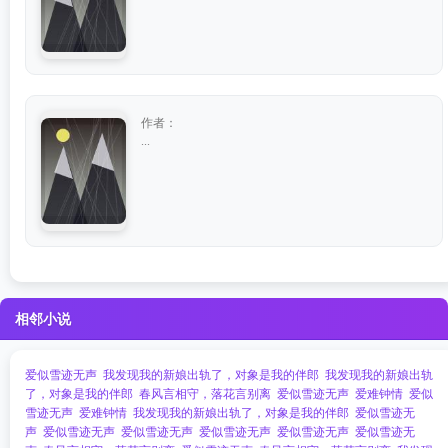
作者：
...
相邻小说
爱似雪迹无声
我发现我的新娘出轨了，对象是我的伴郎
我发现我的新娘出轨
了，对象是我的伴郎
春风言相守，落花言别离
爱似雪迹无声
爱难钟情
爱似
雪迹无声
爱难钟情
我发现我的新娘出轨了，对象是我的伴郎
爱似雪迹无
声
爱似雪迹无声
爱似雪迹无声
爱似雪迹无声
爱似雪迹无声
爱似雪迹无