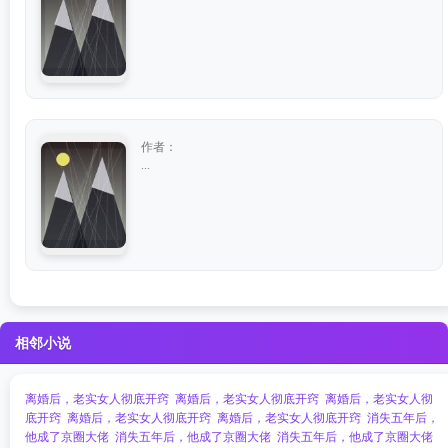
作者：
...
相邻小说
离婚后，老实女人彻底开窍
离婚后，老实女人彻底开窍
离婚后，老实女人彻
底开窍
离婚后，老实女人彻底开窍
离婚后，老实女人彻底开窍
消失五年后，
他成了京圈大佬​​
消失五年后，他成了京圈大佬​​
消失五年后，他成了京圈大佬​​