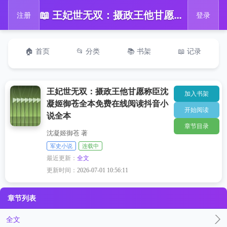
📖 王妃世无双：摄政王他甘愿称臣沈凝姬御苍全本免费在线阅读抖音小说全本
注册
登录
🏠 首页
📂 分类
📚 书架
📖 记录
王妃世无双：摄政王他甘愿称臣沈
加入书架
凝姬御苍全本免费在线阅读抖音小
开始阅读
说全本
章节目录
沈凝姬御苍 著
军史小说
连载中
最近更新：
全文
更新时间：
2026-07-01 10:56:11
章节列表
全文