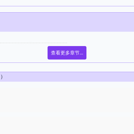
查看更多章节...
条）