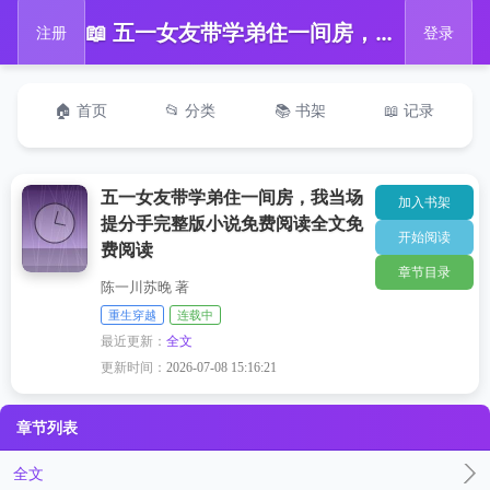
📖 五一女友带学弟住一间房，我当场提分手完整版小说免费阅读全文免费阅读
注册
登录
🏠 首页
📂 分类
📚 书架
📖 记录
五一女友带学弟住一间房，我当场
加入书架
提分手完整版小说免费阅读全文免
开始阅读
费阅读
章节目录
陈一川苏晚 著
重生穿越
连载中
最近更新：
全文
更新时间：
2026-07-08 15:16:21
章节列表
全文