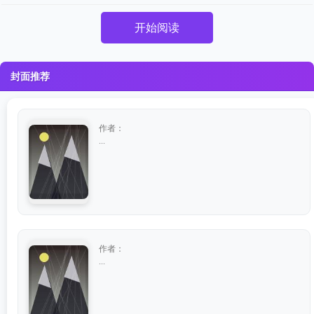
开始阅读
封面推荐
作者：
...
作者：
...