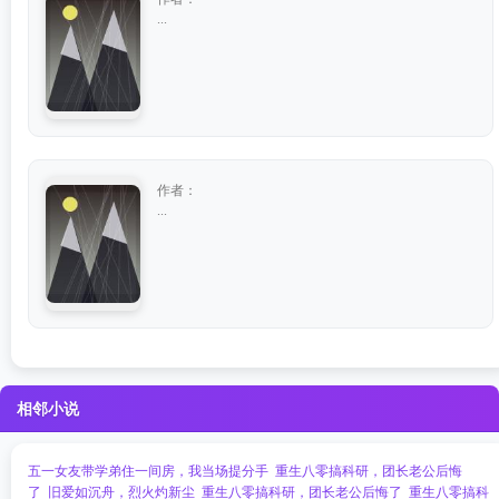
...
作者：
...
相邻小说
五一女友带学弟住一间房，我当场提分手
重生八零搞科研，团长老公后悔
了
旧爱如沉舟，烈火灼新尘
重生八零搞科研，团长老公后悔了
重生八零搞科