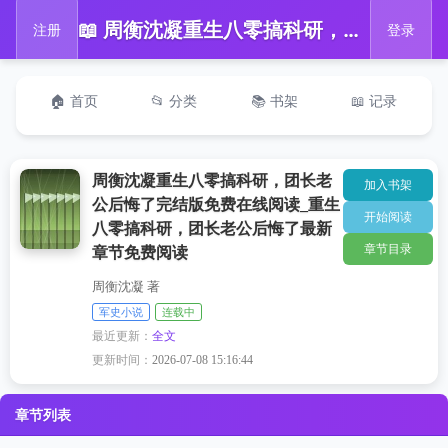
📖 周衡沈凝重生八零搞科研，团长老公后悔了完结版免费在线阅读_重生八零搞科研，团长老公后悔了最新章节免费阅读
注册
登录
🏠 首页
📂 分类
📚 书架
📖 记录
周衡沈凝重生八零搞科研，团长老
加入书架
公后悔了完结版免费在线阅读_重生
开始阅读
八零搞科研，团长老公后悔了最新
章节目录
章节免费阅读
周衡沈凝 著
军史小说
连载中
最近更新：
全文
更新时间：
2026-07-08 15:16:44
章节列表