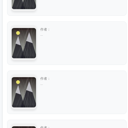
作者：
...
作者：
...
作者：