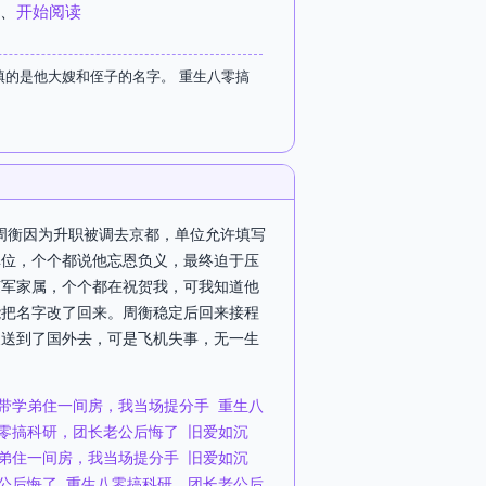
、
开始阅读
的是他大嫂和侄子的名字。 重生八零搞
夫周衡因为升职被调去京都，单位允许填写
位，个个都说他忘恩负义，最终迫于压
随军家属，个个都在祝贺我，可我知道他
能把名字改了回来。周衡稳定后回来接程
晨送到了国外去，可是飞机失事，无一生
带学弟住一间房，我当场提分手
重生八
零搞科研，团长老公后悔了
旧爱如沉
弟住一间房，我当场提分手
旧爱如沉
公后悔了
重生八零搞科研，团长老公后