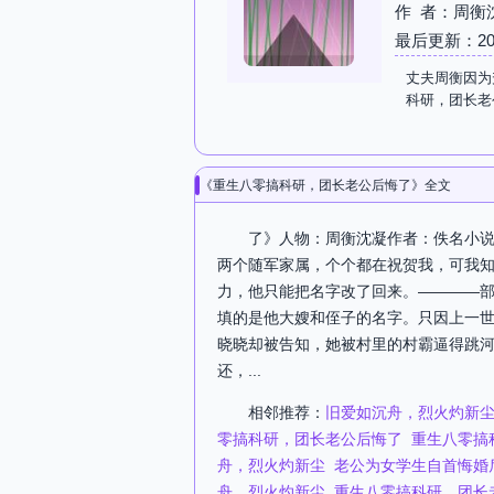
作 者：周衡
最后更新：2026-
丈夫周衡因为
科研，团长老
《重生八零搞科研，团长老公后悔了》全文
了》人物：周衡沈凝作者：佚名小说
两个随军家属，个个都在祝贺我，可我
力，他只能把名字改了回来。————
填的是他大嫂和侄子的名字。只因上一
晓晓却被告知，她被村里的村霸逼得跳
还，...
相邻推荐：
旧爱如沉舟，烈火灼新
零搞科研，团长老公后悔了
重生八零搞
舟，烈火灼新尘
老公为女学生自首悔婚
舟，烈火灼新尘
重生八零搞科研，团长