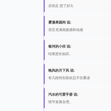
后劲足 想了好久
雾漫果园间 说:
语言充满画面感和动感
银河的小径 说:
结尾悠长如叹。
晚风的月下风 说:
有几段特别喜欢忍不住重读
汽水的可爱手册 说:
情节发展合理。